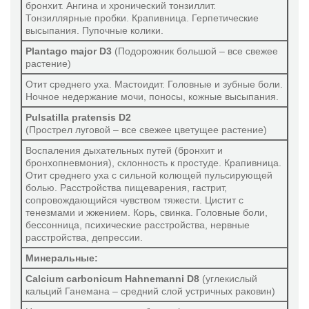
бронхит. Ангина и хронический тонзиллит.
Эхинацея композитум С
Тонзиллярные пробки. Крапивница. Герпетические
высыпания. Пупочные колики.
Препараты GUNA
Plantago major D3
(Подорожник большой – все свежее
растение)
Микокс
Отит среднего уха. Мастоидит. Головные и зубные боли.
Остеобиос
Ночное недержание мочи, поносы, кожные высыпания.
Пилозелла композитум
Pulsatilla pratensis D2
(Прострел луговой – все свежее цветущее растение)
Препараты SymbioPharm
Воспаления дыхательных путей (бронхит и
Про-Симбиофлор
бронхопневмония), склонность к простуде. Крапивница.
Отит среднего уха с сильной колющей пульсирующей
Симбиофлор-1
болью. Расстройства пищеварения, гастрит,
Симбиофлор-2
сопровождающийся чувством тяжести. Цистит с
тенезмами и жжением. Корь, свинка. Головные боли,
Симбиолакт композитум
бессонница, психические расстройства, нервные
расстройства, депрессии.
Минеральные:
Calcium carbonicum Hahnemanni D8
(углекислый
кальций Ганемана – средний слой устричных раковин)