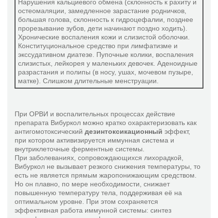
Нарушения кальциевого обмена (склонность к рахиту и
остеомаляции, замедленное зарастание родничков,
большая голова, склонность к гидроцефалии, позднее
прорезывание зубов, дети начинают поздно ходить).
Хронические воспаления кожи и слизистой оболочки.
Конституциональное средство при лимфатизме и
экссудативном диатезе. Пупочные колики, воспаления
слизистых, лейкорея у маленьких девочек. Аденоидные
разрастания и полипы (в носу, ушах, мочевом пузыре,
матке). Слишком длительные менструации.
При ОРВИ и воспалительных процессах действие
препарата Вибуркол можно кратко охарактеризовать как
антигомотоксический
дезинтоксикационный
эффект,
при котором активизируется иммунная система и
внутриклеточные ферментные системы.
При заболеваниях, сопровождающихся лихорадкой,
Вибуркол не вызывает резкого снижения температуры, то
есть не является прямым жаропонижающим средством.
Но он плавно, по мере необходимости, снижает
повышенную температуру тела, поддерживая её на
оптимальном уровне. При этом сохраняется
эффективная работа иммунной системы: синтез