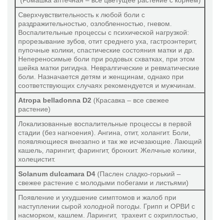
(Ромашка аптечная – все цветущее растение с корнем)
Ревма-Хеель
Сверхчувствительность к любой боли с
Ренель Н
раздражительностью, озлобленностью, гневом.
Воспалительные процессы с психической нагрузкой:
Реструкта про инъектионе С
прорезывание зубов, отит среднего уха, гастроэнтерит,
пупочные колики, спастические состояния матки и др.
Солидаго композитум С
Непереносимые боли при родовых схватках, при этом
Тестис композитум
шейка матки ригидна. Невралгические и ревматические
боли. Назначается детям и женщинам, однако при
Тиреоидеа композитум
соответствующих случаях рекомендуется и мужчинам.
Тонзилитис-Нозод-Инъель
Atropa belladonna D2
(Красавка – все свежее
Траумель С
растение)
Трихомонаден-Флюор-Инъель
Локализованные воспалительные процессы в первой
стадии (без нагноения). Ангина, отит, холангит. Боли,
Убихинон композитум
появляющиеся внезапно и так же исчезающие. Лающий
Хепель
кашель, ларингит, фарингит, бронхит. Желчные колики,
холецистит.
Цель Т
Solanum dulcamara D4
(Паслен сладко-горький –
Церебрум композитум Н
свежее растение с молодыми побегами и листьями)
Энгистол
Появление и ухудшение симптомов и жалоб при
Эскулюс композитум
наступлении сырой холодной погоды. Грипп и ОРВИ с
насморком, кашлем. Ларингит, трахеит с охриплостью,
Эуфорбиум композитум Назентропфен C