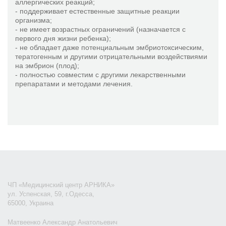
аллергических реакций;
- поддерживает естественные защитные реакции
организма;
- не имеет возрастных ограничений (назначается с
первого дня жизни ребенка);
- не обладает даже потенциальным эмбриотоксическим,
тератогенным и другими отрицательными воздействиями
на эмбрион (плод);
- полностью совместим с другими лекарственными
препаратами и методами лечения.
ЧП «Медицинский центр АРНИКА»
ул. Успенская, 59, г.Одесса,
65000, Украина
Матвеенко Александр Анатольевич