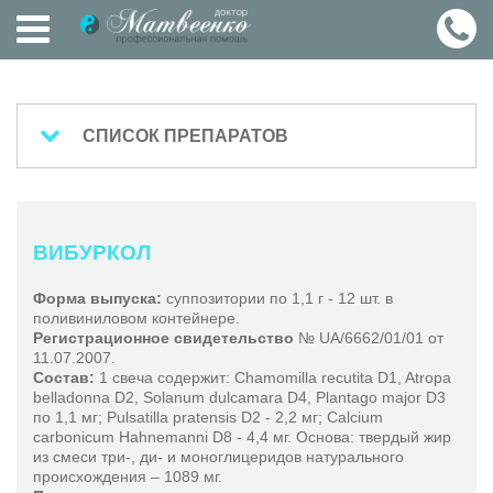
ГЛАВНАЯ
СПИСОК ПРЕПАРАТОВ
О
ЧТОБЫ ПРОЧИТАТЬ ПОДРОБНУЮ ИНСТРУКЦИЮ -
СЕБЕ
НАЖМИТЕ НА НАЗВАНИЕ ПРЕПАРАТА
ВИБУРКОЛ
ЛЕЧЕНИЕ
Форма выпуска:
суппозитории по 1,1 г - 12 шт. в
Препараты - Heel
поливиниловом контейнере.
Агнус Космоплекс С
Регистрационное свидетельство
№ UA/6662/01/01 от
11.07.2007.
Ангин-Хеель С
ПРЕПАРАТЫ
Состав:
1 свеча содержит: Chamomilla recutita D1, Atropa
Ангио-Инъель
belladonna D2, Solanum dulcamara D4, Plantago major D3
по 1,1 мг; Pulsatilla pratensis D2 - 2,2 мг; Calcium
Бронхалис-Хеель
СТАТЬИ
carbonicum Hahnemanni D8 - 4,4 мг. Основа: твердый жир
Арника-Хеель
из смеси три-, ди- и моноглицеридов натурального
происхождения – 1089 мг.
Берберис-Гомаккорд