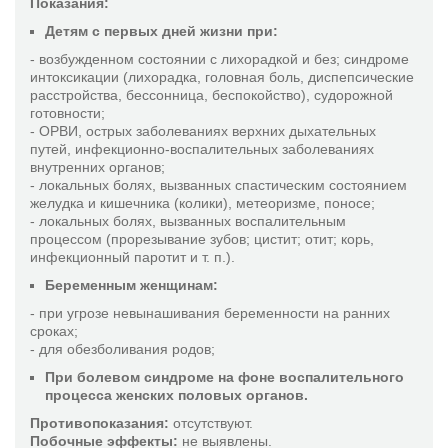
Показания:
КОНТАКТЫ
Вертигохеель
Детям с первых дней жизни при:
Вибуркол
- возбужденном состоянии с лихорадкой и без; синдроме
Винцель
интоксикации (лихорадка, головная боль, диспепсические
расстройства, бессонница, беспокойство), судорожной
Галиум-Хеель
готовности;
+38
Гастрикумель
- ОРВИ, острых заболеваниях верхних дыхательных
путей, инфекционно-воспалительных заболеваниях
Гепар комп. Хеель
внутренних органов;
050
- локальных болях, вызванных спастическим состоянием
Герпес-симплекс Нозод – Инъель
желудка и кишечника (колики), метеоризме, поносе;
Гинекохеель
- локальных болях, вызванных воспалительным
процессом (прорезывание зубов; цистит; отит; корь,
199
Глиоксаль композитум
инфекционный паротит и т. п.).
Графитес Космоплекс
Беременным женщинам:
Грипп-Нозод-Инъель
85
- при угрозе невынашивания беременности на ранних
Грипп-Хеель
сроках;
- для обезболивания родов;
Дискус композитум
85
При болевом синдроме на фоне воспалительного
Игнация-Гомаккорд
процесса женских половых органов.
Катализаторы цикла лимонной кислоты
Противопоказания:
отсутствуют.
Климакт-Хеель
Побочные эффекты:
не выявлены.