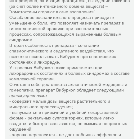
интерферона, активация фагоцитоза, выведение токсинов
(за счет более интенсивного обмена веществ) –
“гомотоксины сгорают в огне воспаления”.
Ослабление воспалительного процесса приводит к
уменьшению боли, что позволяет назначать препарат в
гинекологической практике при воспалительных
процессах, сопровождающихся выраженным болевым
синдромом.
Вторая особенность препарата - сочетание
спазмолитического и седативного воздействия, что
позволяет использовать Вибуркол при спастических
состояниях и лихорадке.
У взрослых Вибуркол также применяется при
лихорадочных состояниях и болевых синдромах в составе
комплексной терапии.
Сочетая в себе достоинства аллопатической медицины и
гомеопатии, препарат Вибуркол обладает следующими
преимуществами:
- содержит малые дозы веществ растительного и
минерального происхождения;
- выпускается в привычной и удобной лекарственной
форме - ректальных суппозиториях, которые легко
вводятся и быстро всасываются, не вызывая неприятных
ощущений;
- хорошо переносится - не дает побочных эффектов и