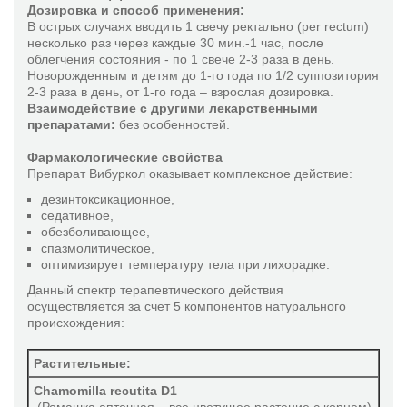
Дозировка и способ применения:
Кор суис композитум Н
В острых случаях вводить 1 свечу ректально (per rectum)
Коэнзим композитум
несколько раз через каждые 30 мин.-1 час, после
облегчения состояния - по 1 свече 2-3 раза в день.
Кралонин
Новорожденным и детям до 1-го года по 1/2 суппозитория
2-3 раза в день, от 1-го года – взрослая дозировка.
Лептандра композитум
Взаимодействие с другими лекарственными
Лимфомиозот Н
препаратами:
без особенностей.
Метро-Аднекс-Инъель
Фармакологические свойства
Момордика композитум
Препарат Вибуркол оказывает комплексное действие:
Мукоза композитум
дезинтоксикационное,
седативное,
Мулимен
обезболивающее,
Нагельмикоз-Нозод-Инъель
спазмолитическое,
оптимизирует температуру тела при лихорадке.
Нервохеель
Данный спектр терапевтического действия
Нукс вомика-Гомаккорд
осуществляется за счет 5 компонентов натурального
Овариум композитум
происхождения:
Окулохеель
Растительные:
Плацента композитум
Chamomilla recutita D1
Псоринохеель Н