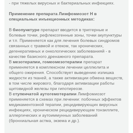
- при тяжелых вирусных и бактериальных инфекциях.
Применение препарата Лимфомиозот Н в
специальных инъекционных методиках:
В
биопунктуре
препарат вводится в триггерные и
болевые точки, рефлексогенные зоны, точки акупунктуры
и т.п. Применяется как для лечения болевых синдромов
связанных с травмой и отеком, так хронических,
дегенеративных и онкологических заболеванияй - в
качестве базисного дренажного препарата.
В
мезотерапии, гомеомезотерапии
препарат
применяется в комплексном лечении целлюлита и
общего ожирения. Способствует выведению излишка
жидкости из тканей, а также активизации обмена веществ,
в том числе жирового, благодаря активизации работы
щитовидной железы при гипотиреозе.
В
ступенчатой аутогемотерапии
Лимфомиозот
применяется в схемах при лечении: побочных эффектов
медикаментозной терапии, рецидивирующих вирусных
инфекциях, хроническом рецидивирующем тонзиллите,
аллергических и аутоиммунных заболеваний
(бронхиальная астма, экзема и др.).