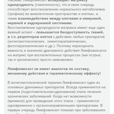
токсины, Лимфомиозот
возвращает матриксу
однородность
(гомогенность), что в свою очередь
способствует восстановлению нормального метаболизма
(трофики) во внеклеточном пространстве и клетках, а
также
взаимодействие между клетками и иммунной,
нервной и эндокринной системами.
Восстановление однородности матрикса имеет еще один
важный аспект –
повышается биодоступность тканей,
в т.ч. рецепторов клеток
к действию любых препаратов
(антигомотоксических, химиотерапевтических,
фитотерапевтических и др.). Поэтому переоценить
важность и значение дренажного действия Лимфомиозота
на матрикс при воспалительных процессах (как острых,
так и хронических) просто невозможно.
Лимфомиозот не имеет аналогов по составу,
механизму действия и терапевтическому эффекту!
В антигомотоксической терапии Лимфомиозот один из
основных дренажных препаратов. Всегда применяется на
первом (подготовительном=дренажном) этапе лечения
хронических заболеваний. Когда нет возможности
(времени) для проведения этого этапа – применяется
одновременно с органонаправленными препаратами. В
первую очередь Лимфомиозот показан при заболеваниях