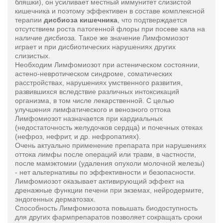
бляшки), он усиливает местный иммунитет слизистой
кишечника и поэтому эффективен в составе комплексной
терапии
дисбиоза кишечника
, что подтверждается
отсутствием роста патогенной флоры при посеве кала на
наличие дисбиоза. Такое же значение Лимфомиозот
играет и при дисбиотических нарушениях других
слизистых.
Необходим Лимфомиозот при астеническом состоянии,
астено-невротическом синдроме, соматических
расстройствах, нарушениях умственного развития,
развившихся вследствие различных интоксикаций
организма, в том числе лекарственной. С целью
улучшения лимфатического и венозного оттока
Лимфомиозот назначается при кардиальных
(недостаточность желудочков сердца) и почечных отеках
(нефроз, нефрит, и др. нефропатиях).
Очень актуально применение препарата при нарушениях
оттока лимфы после операций или травм, в частности,
после мамэктомии (удаления опухоли молочной железы)
- нет альтернативы по эффективности и безопасности.
Лимфомиозот оказывает активирующий эффект на
дренажные функции печени при экземах, нейродермите,
эндогенных дерматозах.
Способность Лимфомиозота повышать биодоступность
для других фармпрепаратов позволяет сокращать сроки