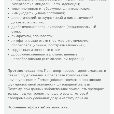
гипертрофия миндалин, в т.ч. аденоиды;
Кор суис композитум Н
тонзиллогенная и туберкулезная интоксикация;
Коэнзим композитум
иммунодефицитные состояния;
аллергический, экссудативный и лимфатический
Кралонин
диатезы, аллергия;
Лептандра композитум
диабетическая полинейропатия (периневральный
отек);
Лимфомиозот Н
лимфатизм, слоновость;
Метро-Аднекс-Инъель
лимфатические отеки (постмастэктомические,
послеоперационные, посттравматические);
Момордика композитум
сердечные и почечные отеки;
доброкачественные и злокачественные
Мукоза композитум
новообразования (в комплексной терапии).
Мулимен
Нагельмикоз-Нозод-Инъель
Противопоказания:
При гипертиреозе, тиреотоксикозе, в
связи с содержанием в препарате компонентов
Нервохеель
Levothyroxinum и Ferrum jodatum возможно повышение
Нукс вомика-Гомаккорд
функциональной активности щитовидной железы.
Поэтому, при данных заболеваниях применять препарат
Овариум композитум
только под контролем лечащего врача, который
Окулохеель
своевременно уменьшит дозу и частоту приема.
Плацента композитум
Побочные эффекты:
не выявлены.
Псоринохеель Н