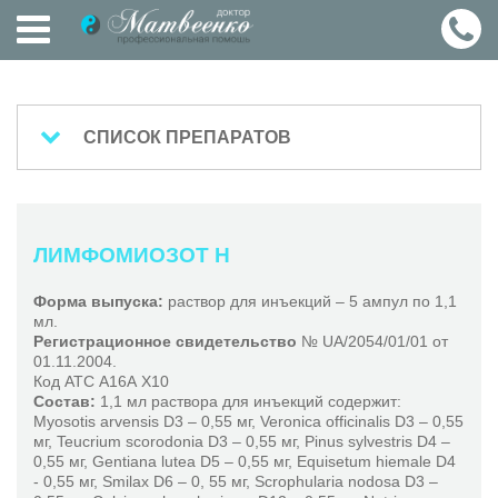
ГЛАВНАЯ
СПИСОК ПРЕПАРАТОВ
О
ЧТОБЫ ПРОЧИТАТЬ ПОДРОБНУЮ ИНСТРУКЦИЮ -
СЕБЕ
НАЖМИТЕ НА НАЗВАНИЕ ПРЕПАРАТА
ЛИМФОМИОЗОТ Н
ЛЕЧЕНИЕ
Форма выпуска:
раствор для инъекций – 5 ампул по 1,1
Препараты - Heel
мл.
Агнус Космоплекс С
Регистрационное свидетельство
№ UA/2054/01/01 от
01.11.2004.
Ангин-Хеель С
ПРЕПАРАТЫ
Код АТС А16А Х10
Ангио-Инъель
Состав:
1,1 мл раствора для инъекций содержит:
Myosotis arvensis D3 – 0,55 мг, Veronica officinalis D3 – 0,55
Бронхалис-Хеель
СТАТЬИ
мг, Teucrium scorodonia D3 – 0,55 мг, Pinus sylvestris D4 –
Арника-Хеель
0,55 мг, Gentiana lutea D5 – 0,55 мг, Equisetum hiemale D4
- 0,55 мг, Smilax D6 – 0, 55 мг, Scrophularia nodosa D3 –
Берберис-Гомаккорд