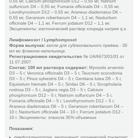
0,55 мг, Calcium phosphoricum D12 – 0,55 мг, Natrium
КОНТАКТЫ
Вертигохеель
sulfuricum D4 – 0,55 мг, Fumaria officinalis D4 – 0,55 мг,
Levothyroxinum D12 – 0,55 мг, Araneus diadematus D6 –
Вибуркол
0,55 мг, Geranium robertianum D4 – 1,1 мг, Nasturtium
Винцель
officinale D4 – 1,1 мг, Ferrum jodatum D12 – 1,1 мг.
Эксципиенты: изотонический раствор хлорида натрия q.s.
Галиум-Хеель
+38
Лимфомиозот / Lymphomyosot
Гастрикумель
Форма выпуска:
капли для сублингвального приёма - 30
Гепар комп. Хеель
мл во флаконе-капельнице.
050
Регистрационное свидетельство
№ UA/6673/01/01 от
Герпес-симплекс Нозод – Инъель
11.07.2007.
Гинекохеель
Состав: 100 мл раствора содержат:
Myosotis arvensis
D3 – 5 г, Veronica officinalis D3 – 5 г, Teucrium scorodonia
199
Глиоксаль композитум
D3 – 5 г, Pinus sylvestris D4 – 5 г, Gentiana lutea D5 – 5 г,
Графитес Космоплекс
Equisetum hiemale D4 – 5 г, Smilax D6 – 5 г, Scrophularia
nodosa D3 – 5 г, Juglans regia D3 – 5 г, Calcium
Грипп-Нозод-Инъель
85
phosphoricum D12 – 5 г, Natrium sulfuricum D4 – 5 г,
Грипп-Хеель
Fumaria officinalis D4 – 5 г, Levothyroxinum D12 – 5 г,
Araneus diadematus D6 – 5 г, Geranium robertianum D4 –
Дискус композитум
85
10 г, Nasturtium officinale D4 – 10 г, Ferrum jodatum D12 -
10 г. Эксципиенты: этанола 35% объемных
Игнация-Гомаккорд
Катализаторы цикла лимонной кислоты
Показания:
Климакт-Хеель
лимфоаденопатии, мезоаденит, хронический тонзиллит,