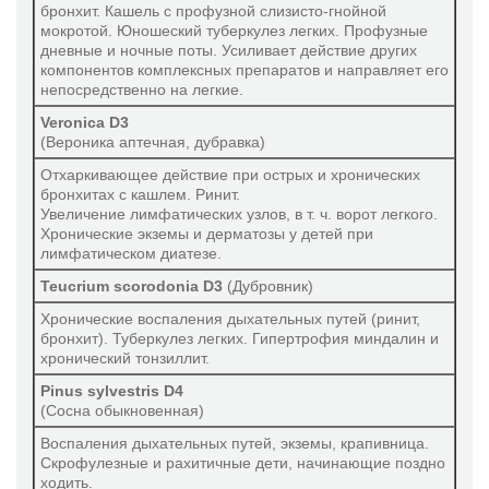
бронхит. Кашель с профузной слизисто-гнойной
мокротой. Юношеский туберкулез легких. Профузные
дневные и ночные поты. Усиливает действие других
компонентов комплексных препаратов и направляет его
непосредственно на легкие.
Veronica D3
(Вероника аптечная, дубравка)
Отхаркивающее действие при острых и хронических
бронхитах с кашлем. Ринит.
Увеличение лимфатических узлов, в т. ч. ворот легкого.
Хронические экземы и дерматозы у детей при
лимфатическом диатезе.
Teucrium scorodonia D3
(Дубровник)
Хронические воспаления дыхательных путей (ринит,
бронхит). Туберкулез легких. Гипертрофия миндалин и
хронический тонзиллит.
Pinus sylvestris D4
(Сосна обыкновенная)
Воспаления дыхательных путей, экземы, крапивница.
Скрофулезные и рахитичные дети, начинающие поздно
ходить.