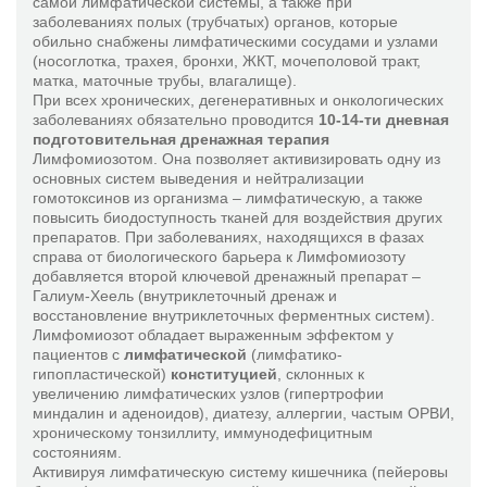
самой лимфатической системы, а также при
заболеваниях полых (трубчатых) органов, которые
обильно снабжены лимфатическими сосудами и узлами
(носоглотка, трахея, бронхи, ЖКТ, мочеполовой тракт,
матка, маточные трубы, влагалище).
При всех хронических, дегенеративных и онкологических
заболеваниях обязательно проводится
10-14-ти дневная
подготовительная дренажная терапия
Лимфомиозотом. Она позволяет активизировать одну из
основных систем выведения и нейтрализации
гомотоксинов из организма – лимфатическую, а также
повысить биодоступность тканей для воздействия других
препаратов. При заболеваниях, находящихся в фазах
справа от биологического барьера к Лимфомиозоту
добавляется второй ключевой дренажный препарат –
Галиум-Хеель (внутриклеточный дренаж и
восстановление внутриклеточных ферментных систем).
Лимфомиозот обладает выраженным эффектом у
пациентов с
лимфатической
(лимфатико-
гипопластической)
конституцией
, склонных к
увеличению лимфатических узлов (гипертрофии
миндалин и аденоидов), диатезу, аллергии, частым ОРВИ,
хроническому тонзиллиту, иммунодефицитным
состояниям.
Активируя лимфатическую систему кишечника (пейеровы