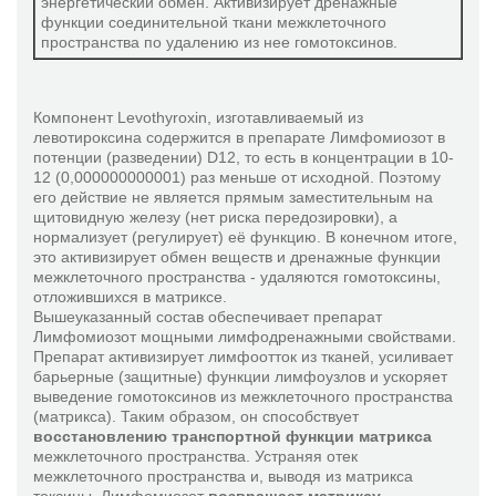
энергетический обмен. Активизирует дренажные
функции соединительной ткани межклеточного
пространства по удалению из нее гомотоксинов.
Компонент Levothyroxin, изготавливаемый из
левотироксина содержится в препарате Лимфомиозот в
потенции (разведении) D12, то есть в концентрации в 10-
12 (0,000000000001) раз меньше от исходной. Поэтому
его действие не является прямым заместительным на
щитовидную железу (нет риска передозировки), а
нормализует (регулирует) её функцию. В конечном итоге,
это активизирует обмен веществ и дренажные функции
межклеточного пространства - удаляются гомотоксины,
отложившихся в матриксе.
Вышеуказанный состав обеспечивает препарат
Лимфомиозот мощными лимфодренажными свойствами.
Препарат активизирует лимфоотток из тканей, усиливает
барьерные (защитные) функции лимфоузлов и ускоряет
выведение гомотоксинов из межклеточного пространства
(матрикса). Таким образом, он способствует
восстановлению транспортной функции матрикса
межклеточного пространства. Устраняя отек
межклеточного пространства и, выводя из матрикса