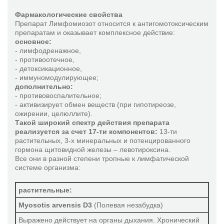
Эхинацея композитум С
Фармакологические свойства
Препарат Лимфомиозот относится к антигомотоксическим
препаратам и оказывает комплексное действие:
Препараты GUNA
основное:
Микокс
- лимфодренажное,
- противоотечное,
Остеобиос
- детоксикационное,
Пилозелла композитум
- иммуномодулирующее;
дополнительно:
- противовоспалительное;
Препараты SymbioPharm
- активизирует обмен веществ (при гипотиреозе,
Про-Симбиофлор
ожирении, целюллите).
Такой широкий спектр действия препарата
Симбиофлор-1
реализуется за счет 17-ти компонентов:
13-ти
растительных, 3-х минеральных и потенцированного
Симбиофлор-2
гормона щитовидной железы – левотироксина.
Симбиолакт композитум
Все они в разной степени тропные к лимфатической
системе организма:
растительные:
Myosotis arvensis D3
(Полевая незабудка)
Выражено действует на органы дыхания. Хронический