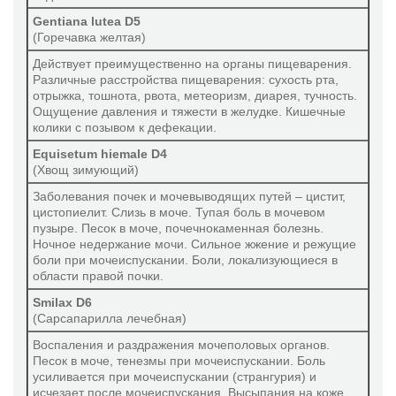
Gentiana lutea D5
(Горечавка желтая)
Действует преимущественно на органы пищеварения.
Различные расстройства пищеварения: сухость рта,
отрыжка, тошнота, рвота, метеоризм, диарея, тучность.
Ощущение давления и тяжести в желудке. Кишечные
колики с позывом к дефекации.
Equisetum hiemale D4
(Хвощ зимующий)
Заболевания почек и мочевыводящих путей – цистит,
цистопиелит. Слизь в моче. Тупая боль в мочевом
пузыре. Песок в моче, почечнокаменная болезнь.
Ночное недержание мочи. Сильное жжение и режущие
боли при мочеиспускании. Боли, локализующиеся в
области правой почки.
Smilax D6
(Сарсапарилла лечебная)
Воспаления и раздражения мочеполовых органов.
Песок в моче, тенезмы при мочеиспускании. Боль
усиливается при мочеиспускании (странгурия) и
исчезает после мочеиспускания. Высыпания на коже,