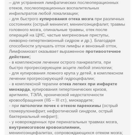
– для устранения лимфатических послеоперационных
отеков, послеоперационных воспалительных
инфильтратов любой локализации;
- для быстрого
купирования отека мозга
при различных
состояниях (острый менингит, менингоэнцефалит, травмы
головного мозга, спинальные травмы, отек после
операций на ЦНС, частые мигренозные приступы,
ликворно-гипертензионный сидром и др.). Благодаря
способности улучшать отток лимфы и венозный отток,
Лимфомиозот оказывает выраженное
противоотечное
действие;
- в комплексном лечении острого панкреатита, при
быстро прогрессирующем асците любой этиологии;
- для купирования ложного крупа у детей, в комплексном
лечении прогрессирующей гидроцефалии;
- в комплексной терапии
отека легких при инфаркте
миокарда
, купирования гипертонических кризов,
аритмиях, ТЭЛА, хронической недостаточности
кровообращения (IIБ – III ст.), миокардите;
- при
патологии почек с отеком паренхимы
(острый
гломерулонефрит, нефротический синдром, острый
бактериальный нефрит);
- у новорожденных при перинатальных травмах мозга,
внутримозговом кровоизлиянии,
менингоэнцефалитах, сопровождающихся отеком мозга;