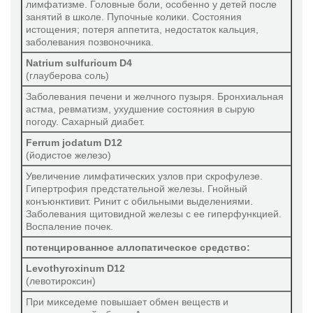
лимфатизме. Головные боли, особенно у детей после
занятий в школе. Пупочные колики. Состояния
истощения; потеря аппетита, недостаток кальция,
заболевания позвоночника.
Natrium sulfuricum D4
(глауберова соль)
Заболевания печени и желчного пузыря. Бронхиальная
астма, ревматизм, ухудшение состояния в сырую
погоду. Сахарный диабет.
Ferrum jodatum D12
(йодистое железо)
Увеличение лимфатических узлов при скрофулезе.
Гипертрофия предстательной железы. Гнойный
конъюнктивит. Ринит с обильными выделениями.
Заболевания щитовидной железы с ее гиперфункцией.
Воспаление почек.
потенцированное аллопатическое средство:
Levothyroxinum D12
(левотироксин)
При микседеме повышает обмен веществ и