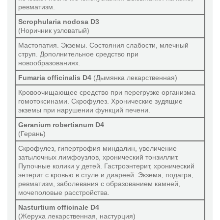
ревматизм.
Scrophularia nodosa D3
(Норичник узловатый)
Мастопатия. Экземы. Состояния слабости, млечный
струп. Дополнительное средство при
новообразованиях.
Fumaria officinalis D4
(Дымянка лекарственная)
Кровоочищающее средство при перегрузке организма
гомотоксинами. Скрофулез. Хронические зудящие
экземы при нарушении функций печени.
Geranium robertianum D4
(Герань)
Скрофулез, гипертрофия миндалин, увеличение
затылочных лимфоузлов, хронический тонзиллит.
Пупочные колики у детей. Гастроэнтерит, хронический
энтерит с кровью в стуле и диареей. Экзема, подагра,
ревматизм, заболевания с образованием камней,
мочеполовые расстройства.
Nasturtium officinale D4
(Жеруха лекарственная, настурция)