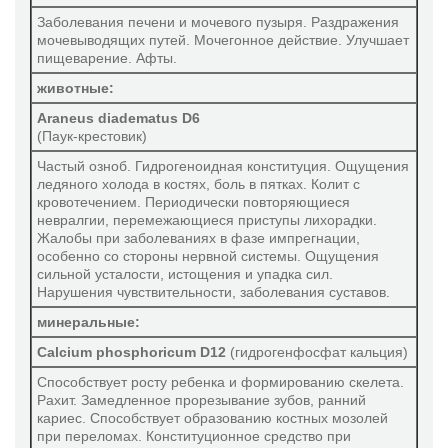
Заболевания печени и мочевого пузыря. Раздражения
мочевыводящих путей. Мочегонное действие. Улучшает
пищеварение. Афты.
животные:
Araneus diadematus D6
(Паук-крестовик)
Частый озноб. Гидрогеноидная конституция. Ощущения
ледяного холода в костях, боль в пятках. Колит с
кровотечением. Периодически повторяющиеся
невралгии, перемежающиеся приступы лихорадки.
Жалобы при заболеваниях в фазе импрегнации,
особенно со стороны нервной системы. Ощущения
сильной усталости, истощения и упадка сил.
Нарушения чувствительности, заболевания суставов.
минеральные:
Calcium phosphoricum D12
(гидрогенфосфат кальция)
Способствует росту ребенка и формированию скелета.
Рахит. Замедленное прорезывание зубов, ранний
кариес. Способствует образованию костных мозолей
при переломах. Конституционное средство при