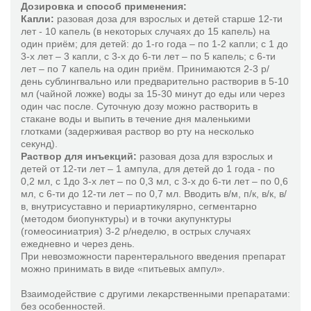
Дозировка и способ применения:
Ревма-Хеель
Капли:
разовая доза для взрослых и детей старше 12-ти
лет - 10 капель (в некоторых случаях до 15 капель) на
Ренель Н
один приём; для детей: до 1-го года – по 1-2 капли; с 1 до
Реструкта про инъектионе С
3-х лет – 3 капли, с 3-х до 6-ти лет – по 5 капель; с 6-ти
лет – по 7 капель на один приём. Принимаются 2-3 р/
Солидаго композитум С
день cублингвально или предварительно растворив в 5-10
Тестис композитум
мл (чайной ложке) воды за 15-30 минут до еды или через
один час после. Суточную дозу можно растворить в
Тиреоидеа композитум
стакане воды и выпить в течение дня маленькими
Тонзилитис-Нозод-Инъель
глотками (задерживая раствор во рту на несколько
секунд).
Траумель С
Раствор для инъекций:
разовая доза для взрослых и
Трихомонаден-Флюор-Инъель
детей от 12-ти лет – 1 ампула, для детей до 1 года - по
0,2 мл, с 1до 3-х лет – по 0,3 мл, с 3-х до 6-ти лет – по 0,6
Убихинон композитум
мл, с 6-ти до 12-ти лет – по 0,7 мл. Вводить в/м, п/к, в/к, в/
в, внутрисуставно и периартикулярно, сегментарно
Хепель
(методом биопунктуры) и в точки акупунктуры
Цель Т
(гомеосиниатрия) 3-2 р/неделю, в острых случаях
ежедневно и через день.
Церебрум композитум Н
При невозможности парентерального введения препарат
Энгистол
можно принимать в виде «питьевых ампул».
Эскулюс композитум
Взаимодействие с другими лекарственными препаратами:
Эуфорбиум композитум Назентропфен C
без особенностей.