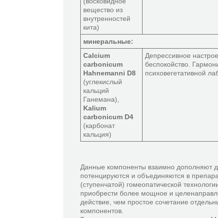
(восковидное
вещество из
внутренностей
кита)
минеральные:
Calcium
Депрессивное настрое
carbonicum
беспокойство. Гармон
Hahnemanni D8
психовегетативной ла
(углекислый
кальций
Ганемана),
Kalium
carbonicum D4
(карбонат
кальция)
Данные компоненты взаимно дополняют др
потенцируются и объединяются в препар
(ступенчатой) гомеопатической технологи
приобрести более мощное и целенаправл
действие, чем простое сочетание отдельн
компонентов.