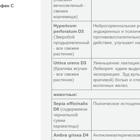
вечнозеленый -
пфен C
свежее
корневище)
Hypericum
Нейрогормональная ре
perforatum D3
эндокринных и психич
(Зверобой
противовоспалительно
продырявленный
действие, улучшает н
- все свежее
растение)
Urtica urens D3
Уменьшение лактации.
(Крапива жгучая
Лейкорея: едкие выд
- все свежее
экскориацию. Зуд вуль
растение)
крапивой) болью и от
молочных желез.
животные:
Sepia officinalis
Психическое истощени
D8
(содержимое
чернильной
сумки
каракатицы)
Ambra grisea D4
Антиклимактерическое