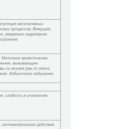
гуляция вегетативных
еских процессов. Вяжущее,
е, умеренно седативное
астроение.
 Маточное кровотечение.
еления, вызывающие
вы со жгучей (как от ожога
еком. Избыточное набухание
е, слабость и утомление.
, антимигренозное действие.