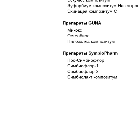
Эскулюс композитум
Эуфорбиум композитум Назентро
Эхинацея композитум С
Препараты GUNA
Микокс
Остеобиос
Пилозелла композитум
Препараты SymbioPharm
Про-Симбиофлор
Симбиофлор-1
Симбиофлор-2
Симбиолакт композитум