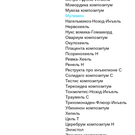
Момордика композитум
Мукоза композитум
Мулимен
Нагельмикоз-Нозод-Инъель
Нервохеель
Нукс вомика-Гомаккорд
Овариум композитум
Окулохеель
Плацента композитум
Псоринохеель Н
Ревма-Хеель
Ренель Н
Реструкта про инъектионе С
Солидаго композитум С
Тестис композитум
Тиреоидеа композитум
Тонзилитис-Нозод-Инъель
Траумель С
Трихомонаден-Флюор-Инъель
Убихинон композитум
Хепель
Цель Т
Церебрум композитум Н
Энгистол