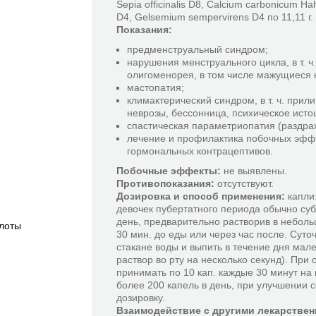
Sepia officinalis D8, Calcium carbonicum 
D4, Gelsemium sempervirens D4 по 11,11 г
Показания:
предменструальный синдром;
нарушения менструального цикла, в т. ч. 
олигоменорея, в том числе мажущиеся 
мастопатия;
климактерический синдром, в т. ч. прил
неврозы, бессонница, психическое ист
спастическая параметриопатия (раздра
лечение и профилактика побочных эфф
гормональных контрацептивов.
Побочные эффекты:
не выявлены.
Противопоказания:
отсутствуют.
Дозировка и способ применения:
капли:
девочек пубертатного периода обычно субл
день, предварительно растворив в неболь
слоты
30 мин. до еды или через час после. Суто
стакане воды и выпить в течение дня мал
раствор во рту на несколько секунд). При
принимать по 10 кап. каждые 30 минут на 
более 200 капель в день, при улучшении 
дозировку.
Взаимодействие с другими лекарстве