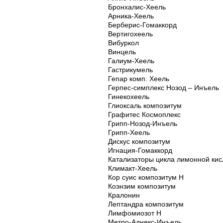
Бронхалис-Хеель
Арника-Хеель
Берберис-Гомаккорд
Вертигохеель
Вибуркол
Винцель
Галиум-Хеель
Гастрикумель
Гепар комп. Хеель
Герпес-симплекс Нозод – Инъель
Гинекохеель
Глиоксаль композитум
Графитес Космоплекс
Грипп-Нозод-Инъель
Грипп-Хеель
Дискус композитум
Игнация-Гомаккорд
Катализаторы цикла лимонной ки
Климакт-Хеель
Кор суис композитум Н
Коэнзим композитум
Кралонин
Лептандра композитум
Лимфомиозот Н
Метро-Аднекс-Инъель