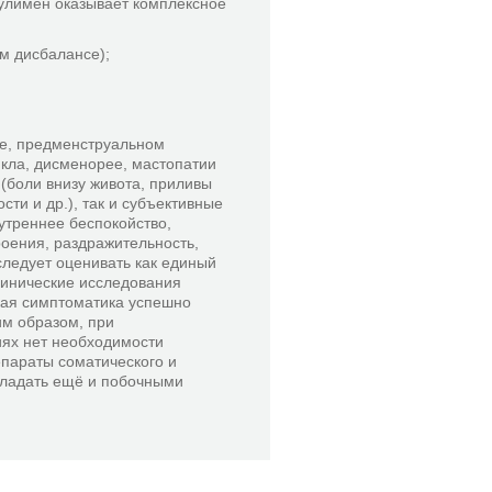
улимен оказывает комплексное
м дисбалансе);
е, предменструальном
кла, дисменорее, мастопатии
(боли внизу живота, приливы
сти и др.), так и субъективные
утреннее беспокойство,
оения, раздражительность,
следует оценивать как единый
линические исследования
кая симптоматика успешно
м образом, при
иях нет необходимости
параты соматического и
обладать ещё и побочными