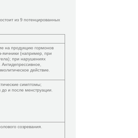
остоит из 9 потенцированных
ие на продукцию гормонов
з-яичники (например, при
тела); при нарушениях
. Антидепрессивное,
змолитическое действие.
стические симптомы;
 до и после менструации.
олового созревания.