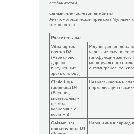
особенностей.
Фармакологические свойства
Антигомотоксический препарат Мулимен с
компонентов:
Растительные:
Vitex agnus
Регулирующее действ
castus D3
через систему гипофи
(Авраамово
гипофункции желтого 
дерево -
менструального цикла
высушенные
антимигренозное, спа
зрелые плоды)
Cimicifuga
Невралгические и спа
racemosa D4
нормализация психики
(Воронец
кистевидный -
свежее
корневище с
корнями)
Gelsemium
Нарушения в период п
sempervirens D4
(Жасмин