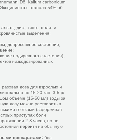
Hahnemanni D8, Kalium carbonicum
. Эксципиенты: этанола 54% об.
альго-, дис-, гипо-, поли- и
кровянистые выделения;
ивы, депрессивное состояние,
ощение;
жение подчревного сплетения);
ектов низкодозированных
 разовая доза для взрослых и
ингвально по 15-20 кап. 3-5 р/
шом объеме (15-50 мл) воды за
чную дозу можно растворить в
енькими глотками (задерживая
 острых приступах боли
протяжении 2-3 часов, но не
состояния перейти на обычную
нными препаратами:
без