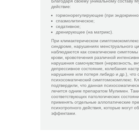
Благодаря своему уникальному составу М
действие:
гормонорегулирующее (при эндокринно
спазмолитическое;
седативное;
дренирующее (на матрикс).
При климактерическом симптомокомплекс
синдроме, нарушениях менструального ци
наблюдаются как соматические симптомы 
крови, кровотечения различной интенсивно
нарушения самочувствия (нервозность, вн
депрессивное состояние, колебания настр
нарушение или потеря либидо и др.), что 
психосоматический симптомокомплекс. К
подтвердили, что данная психосоматичес
лечится одним препаратом Мулимен. Таки
соответствующих патологических состоян
применять отдельные аллопатические пре
психотропного действия, которые могут 
эффектами.