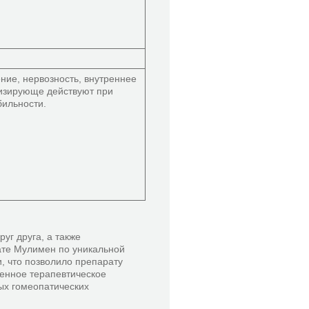
ние, нервозность, внутреннее
изирующе действуют при
бильности.
уг друга, а также
ате Мулимен по уникальной
и, что позволило препарату
енное терапевтическое
ых гомеопатических