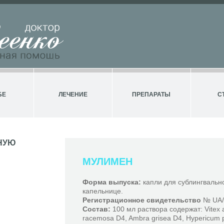
БЕ
ЛЕЧЕНИЕ
ПРЕПАРАТЫ
С
НУЮ
МУЛИМЕН
Форма выпуска:
капли для сублингвально
капельнице.
Регистрационное свидетельство
№ UA/3
Состав:
100 мл раствора содержат: Vitex a
racemosa D4, Ambra grisea D4, Hypericum p