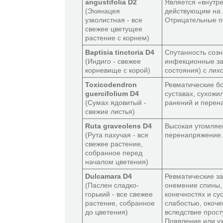
angustifolia D2
Является «внутр
(Эхинацея
действующим на 
узколистная - все
Отрицательные п
свежее цветущее
растение с корнем)
Baptisia tinctoria D4
Спутанность созн
(Индиго - свежее
инфекционные за
корневище с корой)
состояния) с лих
Toxicodendron
Ревматические бо
guercifolium D4
суставах, сухожи
(Сумах ядовитый -
ранений и перен
свежие листья)
Ruta graveolens D4
Высокая утомляем
(Рута пахучая - вся
перенапряжение.
свежее растение,
собранное перед
началом цветения)
Dulcamara D4
Ревматические за
(Паслен сладко-
онемение спины,
горький - все свежее
конечностях и су
растение, собранное
слабостью, окоче
до цветения)
вследствие прос
Появление или у