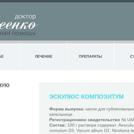
БЕ
ЛЕЧЕНИЕ
ПРЕПАРАТЫ
С
НУЮ
ЭСКУЛЮС КОМПОЗИТУМ
Форма выпуска:
капли для сублингвально
капельнице.
Регистрационное свидетельство
№ UA/5
Состав:
100 г раствора содержат: Aesculu
cornutum D3, Viscum album D2, Nicotiana 