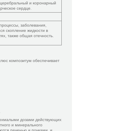
церебральный и коронарный
арческое сердце.
процессы, заболевания,
я скопление жидкости в
тях, также общая отечность.
улюс композитум обеспечивает
:
.
ерхмалыми дозами действующих
тного и минерального
ются печенью и почками, и