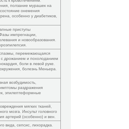
ость к кровотечениям.
ия, ползание мурашек на
 состояние онемения
грена, особенно у диабетиков,
запные приступы
 Фазы импрегнации,
олевания и новообразования.
ероэпилепсия.
оспазмы, перемежающаяся
с с дрожанием и похолоданием
нокардия, боли в левой руке.
окружения, болезнь Меньера.
ная возбудимость,
симптомы раздражения
ек, эпилептеформные
овреждения мягких тканей,
ного мозга. Инсульт головного
ия артерий (особенно) и вен.
о вида, сепсис, лихорадка.