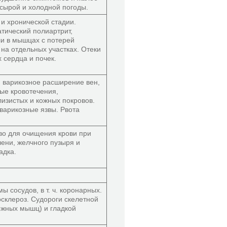
сырой и холодной погоды.
 и хронической стадии.
тический полиартрит,
ли в мышцах с потерей
 на отдельных участках. Отеки
 сердца и почек.
 варикозное расширение вен,
ые кровотечения,
лизистых и кожных покровов.
варикозные язвы. Рвота
во для очищения крови при
ени, желчного пузыря и
адка.
ы сосудов, в т. ч. коронарных.
склероз. Судороги скелетной
ожных мышц) и гладкой