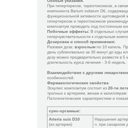
Особые указания.
При гипертиреозе, тиреотоксикозе, в связ
компонента Barium iodatum D6, содержащ
функциональной активности щитовидной 
гипертиреозе и тиреотоксикозе рекоменд
композитум проводить под постоянным ко
Побочные эффекты:
В отдельных случая
гиперчувствительности к отдельным комп
Дозировка и способ применения:
Разовая доза:
взрослым
по 10 капель. П
день сублингвально за 30 минут до еды ил
дозу можно предварительно развести в 5 
длительность курса лечения - 3-6 недель.
Взаимодействие с другими лекарстве
особенностей.
Фармакологические свойства
Эскулюс композитум состоит из
20-ти по
тропных к артериям, венам и капиллярам
Патогенетические характеристики и показ
суис-органные:
Arteria suis D10
Нарушения артер
(из артерии)
ч. при сахарном