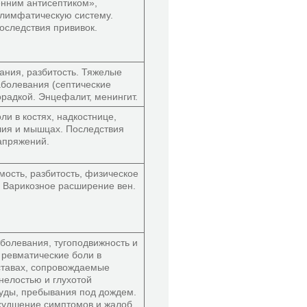
енним антисептиком»,
лимфатическую систему.
оследствия прививок.
ания, разбитость. Тяжелые
болевания (септические
орадкой. Энцефалит, менингит.
ли в костях, надкостнице,
лия и мышцах. Последствия
апряжений.
ость, разбитость, физическое
 Варикозное расширение вен.
болевания, тугоподвижность и
 ревматические боли в
ставах, сопровождаемые
нелостью и глухотой
туды, пребывания под дождем.
худшение симптомов и жалоб