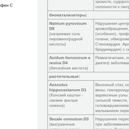
хромоте, судоро
пфен C
склонности к ганг
биокатализаторы:
Natrium pyruvicum
Нарушения центр
D8
кровообращения, 
(натриевая соль
(особенно), троф
пировиноградной
голени, обморож
кислоты)
Стенокардия. Ари
брадикардия) с 
Acidum benzoicum e
Ревматические, 
resina D4
диатез) заболева
(бензойная кислота)
растительные:
Aesculus
Венозный стаз, о
hippocastanum D1
вены, геморроида
(Конский каштан -
варикозные узлы
свежие зрелые
сильной тяжести,
семена)
головокружением,
мельканием пере
Secale cornutum D3
Нарушения пери
(высушенные
при заболевания