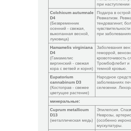
при наступлении 
Colchicum autumnale
Подагра в острой
D4
Ревматизм. Ревма
(Безвременник
тендовагинит, бо
осенний - свежая,
чувствительности
выкопанная весной,
при заболеваниях
луковица)
Hamamelis virginiana
Заболевания вен:
D4
геморрой, венозн
(Гамамелис
кровоточивость с
виргинский - свежая
Тромбофлебит и 
кора с ветвей и корня)
темной кровью.
Eupatorium
Народное средст
cannabinum D3
заболеваниях печ
(Костоправ - свежее
селезенки. Лихор
цветущее растение)
минеральные:
Cuprum metallicum
Эпилепсия. Спазм
D13
Неврозы, артерио
(металлическая медь)
(особенно икрон
мускулатуры.