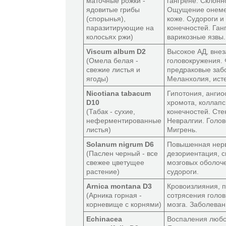
маточные рожки -
гангрене. Склонн
ядовитые грибы
Ощущение онемен
(спорынья),
коже. Судороги и
паразитирующие на
конечностей. Ган
колосьях ржи)
варикозные язвы.
Viscum album D2
Высокое АД, вне
(Омела белая -
головокружения.
свежие листья и
предраковые заб
ягоды)
Меланхолия, ист
Nicotiana tabacum
Гипотония, анги
D10
хромота, коллап
(Табак - сухие,
конечностей. Сте
неферментированные
Невралгии. Голов
листья)
Мигрень.
Solanum nigrum D6
Повышенная нерв
(Паслен черный - все
дезориентация, 
свежее цветущее
мозговых оболоч
растение)
судороги.
Arnica montana D3
Кровоизлияния, п
(Арника горная -
сотрясения голов
корневище с корнями)
мозга. Заболеван
Echinacea
Воспаления любог