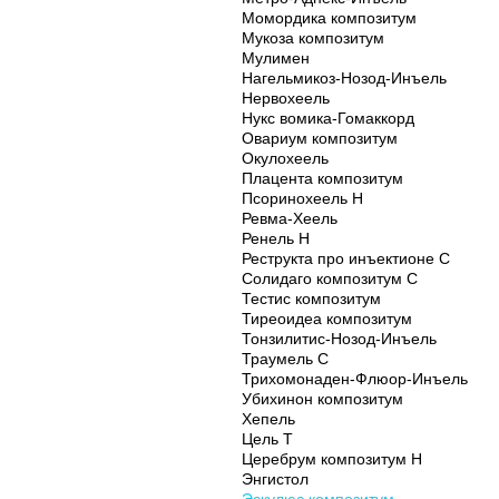
Момордика композитум
Мукоза композитум
Мулимен
Нагельмикоз-Нозод-Инъель
Нервохеель
Нукс вомика-Гомаккорд
Овариум композитум
Окулохеель
Плацента композитум
Псоринохеель Н
Ревма-Хеель
Ренель Н
Реструкта про инъектионе С
Солидаго композитум С
Тестис композитум
Тиреоидеа композитум
Тонзилитис-Нозод-Инъель
Траумель С
Трихомонаден-Флюор-Инъель
Убихинон композитум
Хепель
Цель Т
Церебрум композитум Н
Энгистол