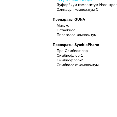
Эскулюс композитум
Эуфорбиум композитум Назентро
Эхинацея композитум С
Препараты GUNA
Микокс
Остеобиос
Пилозелла композитум
Препараты SymbioPharm
Про-Симбиофлор
Симбиофлор-1
Симбиофлор-2
Симбиолакт композитум