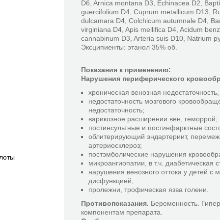
D6, Arnica montana D3, Echinacea D2, Baptis
guercifolium D4, Cuprum metallicum D13, R
dulcamara D4, Colchicum autumnale D4, Ba
virginiana D4, Apis mellifica D4, Acidum be
cannabinum D3, Arteria suis D10, Natrium p
Эксципиенты: этанол 35% об.
Показания к применению:
Нарушения периферического кровообр
хроническая венозная недостаточность,
недостаточность мозгового кровообращ
недостаточность;
варикозное расширении вен, геморрой;
постинсультные и постинфарктные сост
облитерирующий эндартериит, переме
артериосклероз;
постэмболические нарушения кровообр
слоты
микроангиопатии, в т.ч. диабетическая 
нарушения венозного оттока у детей с
дисфункцией;
пролежни, трофическая язва голени.
Противопоказания.
Беременность. Гипер
компонентам препарата.