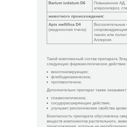
Barium iodatum D6
Повышенное АД, 
атеросклероз, ст
животного происхождения:
Apis mellifica D4
Воспалительные 
(медоносная пчела)
сопровождающиес
тканях или полос
Аллергия.
Такой комплексный состав препарата Эск
следующее фармакологическое действие:
венотонизирующее;
флебодинамическое;
противоотечное.
Дополнительно препарат также оказывает
спазмолитическое;
сосудорасширяющее действие;
улучшает реологические свойства крови
Безопасность препарата обусловлена св
веществ компонентов растительного, живо
происхождения, которые не метаболизиру