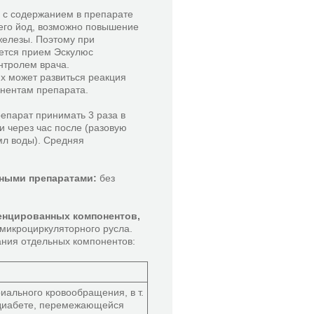
и с содержанием в препарате
его йод, возможно повышение
железы. Поэтому при
уется прием Эскулюс
нтролем врача.
х может развиться реакция
онентам препарата.
репарат принимать 3 раза в
и через час после (разовую
мл воды). Средняя
нными препаратами:
без
тенцированных компонентов,
 микроциркуляторного русла.
ания отдельных компонентов:
иального кровообращения, в т.
 диабете, перемежающейся