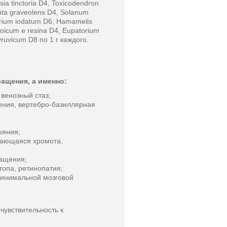
ia tinctoria D4, Toxicodendron
uta graveolens D4, Solanum
rium iodatum D6, Hamamelis
nzoicum e resina D4, Eupatorium
yruvicum D8 по 1 г каждого.
ащения, а именно:
 венозный стаз;
ения, вертебро-базиллярная
ояния;
жающаяся хромота,
ащения;
стопа, ретинопатия;
 минимальной мозговой
чувствительность к