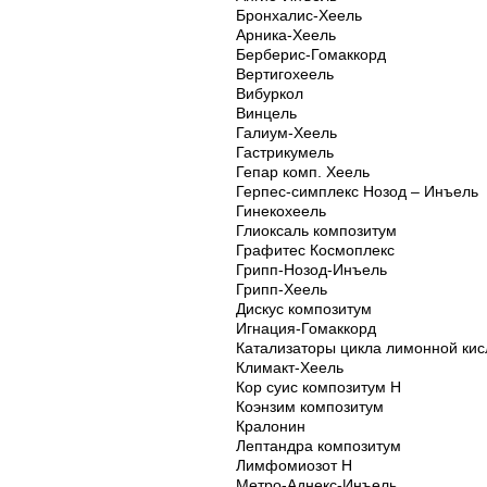
Бронхалис-Хеель
Арника-Хеель
Берберис-Гомаккорд
Вертигохеель
Вибуркол
Винцель
Галиум-Хеель
Гастрикумель
Гепар комп. Хеель
Герпес-симплекс Нозод – Инъель
Гинекохеель
Глиоксаль композитум
Графитес Космоплекс
Грипп-Нозод-Инъель
Грипп-Хеель
Дискус композитум
Игнация-Гомаккорд
Катализаторы цикла лимонной ки
Климакт-Хеель
Кор суис композитум Н
Коэнзим композитум
Кралонин
Лептандра композитум
Лимфомиозот Н
Метро-Аднекс-Инъель