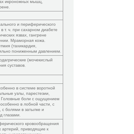
гах икроножных мышц,
рене.
ального и периферического
в т. ч. при сахарном диабете
ических язвах, гангрене
ении. Мраморная кожа.
тмия (тахикардия,
сильно пониженным давлением.
подагрические (мочекислый
ния суставов.
собенно в системе воротной
льные узлы, парестезии,
. Головные боли с ощущением
 особенно в лобной части, с
 с болями в затылке и
д глазами.
ферического кровообращения
х артерий, приводящие к